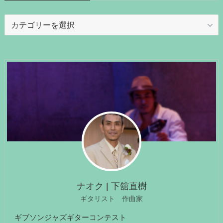
カ
テ
ゴ
リ
ー
ナオク | 下舘直樹
ギタリスト 作曲家
ギブソンジャズギターコンテスト