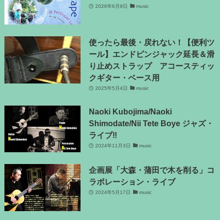
2026年6月9日
music
使ったら最後・戻れない！【便利ツ
ール】エンドピンジャック延長＆滑
り止めストラップ アコースティッ
クギター・ベース用
2025年5月4日
music
Naoki Kubojima/Naoki
Shimodate/Nii Tete Boye ジャズ・
ライブ‼
2024年11月3日
music
企画展「大森・蒲田で木を削る」コ
ラボレーション・ライブ
2024年5月17日
music