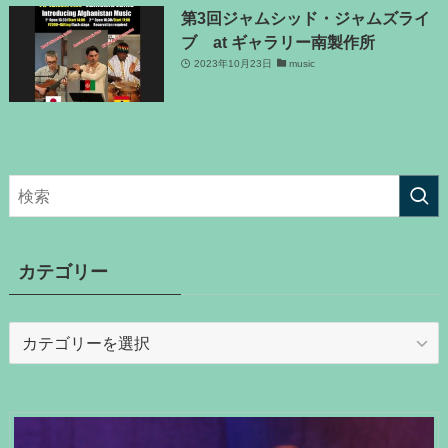
第3回ジャムシッド・ジャムズライ
ブ at ギャラリー南製作所
2023年10月23日
music
カテゴリー
カ
テ
ゴ
リ
ー