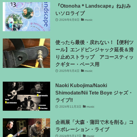
『Otonoha＊Landscape』ねおみ
いソロライブ
2026年6月9日
music
使ったら最後・戻れない！【便利ツ
ール】エンドピンジャック延長＆滑
り止めストラップ アコースティッ
クギター・ベース用
2025年5月4日
music
Naoki Kubojima/Naoki
Shimodate/Nii Tete Boye ジャズ・
ライブ‼
2024年11月3日
music
企画展「大森・蒲田で木を削る」コ
ラボレーション・ライブ
2024年5月17日
music