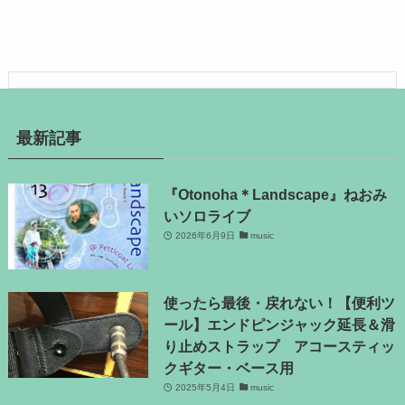
最新記事
『Otonoha＊Landscape』ねおみ
いソロライブ
2026年6月9日
music
使ったら最後・戻れない！【便利ツ
ール】エンドピンジャック延長＆滑
り止めストラップ アコースティッ
クギター・ベース用
2025年5月4日
music