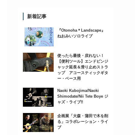
新着記事
『Otonoha＊Landscape』
ねおみいソロライブ
使ったら最後・戻れない！
【便利ツール】エンドピンジ
ャック延長＆滑り止めストラ
ップ アコースティックギタ
ー・ベース用
Naoki Kubojima/Naoki
Shimodate/Nii Tete Boye ジ
ャズ・ライブ‼
企画展「大森・蒲田で木を削
る」コラボレーション・ライ
ブ