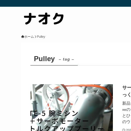
ホーム
Pulley
Pulley
– tag –
サー
っ
新品
㎜の
とひ
のウ
20