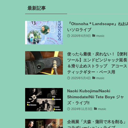
最新記事
『Otonoha＊Landscape』ねお
いソロライブ
2026年6月9日
music
使ったら最後・戻れない！【便利
ツール】エンドピンジャック延長
＆滑り止めストラップ アコース
ティックギター・ベース用
2025年5月4日
music
Naoki Kubojima/Naoki
Shimodate/Nii Tete Boye ジャ
ズ・ライブ‼
2024年11月3日
music
企画展「大森・蒲田で木を削る」
コラボレーション・ライブ