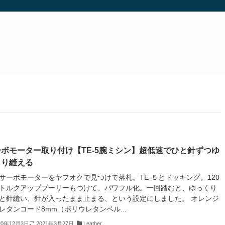
ボモーター取り付け【TE-5腕ミシン】超低速でひと針ずつゆ
くり縫える
サーボモーターをヤフオクで見つけて落札。TE-５とドッキング。120
トルクアッププーリーもつけて、パワフル化。一回踏むと、ゆっくり
と針縫い、針が入ったまま止まる、という設定にしました。 オレンジ
レタンコード8mm（ポリウレタンベル...
20年12月3日
2021年3月27日
Leather