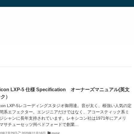
xicon LXP-5 仕様 Specification オーナーズマニュアル(英文
ンク）
xicon LXP-5レコーディングスタジオ御用達。音が太く、根強い人気の定
間系エフェクター。エンジニアだけではなく、アコースティック系ミ
ジシャンに長年支持されています。レキシコン社は1971年にアメリ
マサチューセッツ州ベドフォードで創業...
20年7月29日
2020年11月16日
music