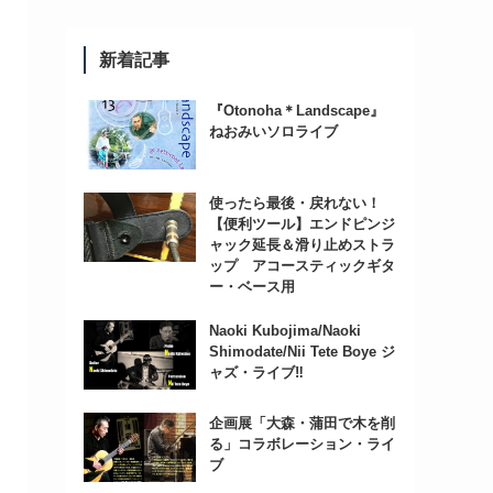
新着記事
『Otonoha＊Landscape』
ねおみいソロライブ
使ったら最後・戻れない！
【便利ツール】エンドピンジ
ャック延長＆滑り止めストラ
ップ アコースティックギタ
ー・ベース用
Naoki Kubojima/Naoki
Shimodate/Nii Tete Boye ジ
ャズ・ライブ‼
企画展「大森・蒲田で木を削
る」コラボレーション・ライ
ブ