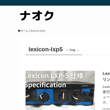
ホーム
lexicon-lxp5
lexicon-lxp5
– tag –
Le
リ
Le
番空
ュー
カ、
20