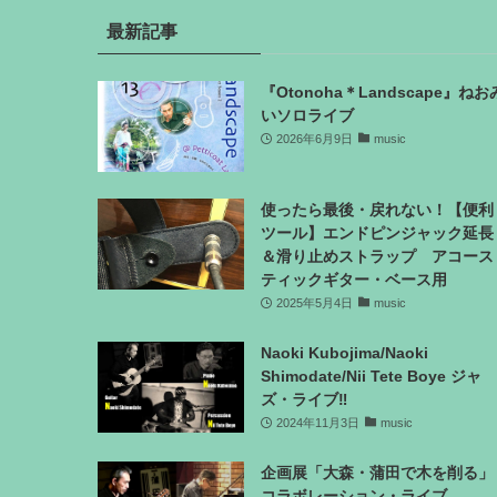
最新記事
『Otonoha＊Landscape』ねお
いソロライブ
2026年6月9日
music
使ったら最後・戻れない！【便利
ツール】エンドピンジャック延長
＆滑り止めストラップ アコース
ティックギター・ベース用
2025年5月4日
music
Naoki Kubojima/Naoki
Shimodate/Nii Tete Boye ジャ
ズ・ライブ‼
2024年11月3日
music
企画展「大森・蒲田で木を削る」
コラボレーション・ライブ