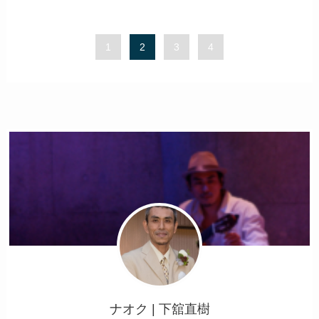
1
2
3
4
ナオク | 下舘直樹