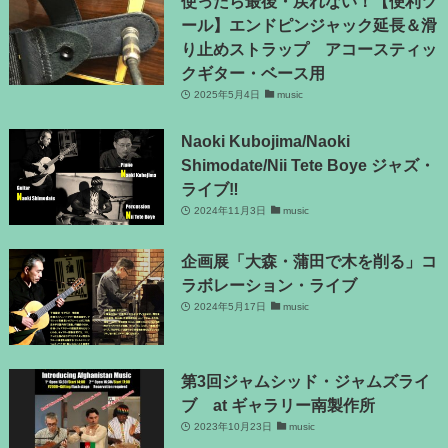
使ったら最後・戻れない！【便利ツ
ール】エンドピンジャック延長＆滑
り止めストラップ アコースティッ
クギター・ベース用
2025年5月4日
music
Naoki Kubojima/Naoki
Shimodate/Nii Tete Boye ジャズ・
ライブ‼
2024年11月3日
music
企画展「大森・蒲田で木を削る」コ
ラボレーション・ライブ
2024年5月17日
music
第3回ジャムシッド・ジャムズライ
ブ at ギャラリー南製作所
2023年10月23日
music